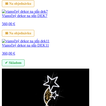
📅 Na objednávku
Vianočný dekor na stĺp DEK7
560,00
€
📅 Na objednávku
Vianočný dekor na stĺp DEK11
360,00
€
✔ Skladom