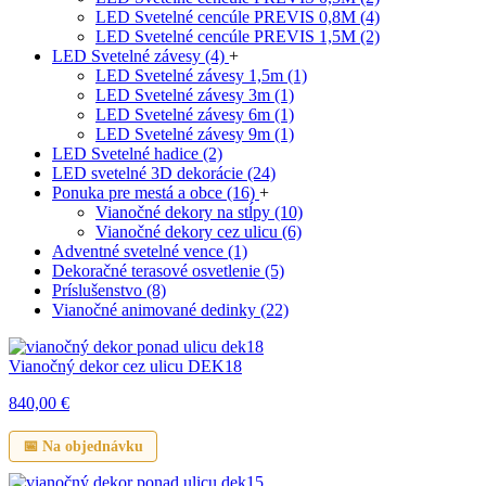
LED Svetelné cencúle PREVIS 0,8M
(4)
LED Svetelné cencúle PREVIS 1,5M
(2)
LED Svetelné závesy
(4)
+
LED Svetelné závesy 1,5m
(1)
LED Svetelné závesy 3m
(1)
LED Svetelné závesy 6m
(1)
LED Svetelné závesy 9m
(1)
LED Svetelné hadice
(2)
LED svetelné 3D dekorácie
(24)
Ponuka pre mestá a obce
(16)
+
Vianočné dekory na stĺpy
(10)
Vianočné dekory cez ulicu
(6)
Adventné svetelné vence
(1)
Dekoračné terasové osvetlenie
(5)
Príslušenstvo
(8)
Vianočné animované dedinky
(22)
Vianočný dekor cez ulicu DEK18
840,00
€
📅 Na objednávku