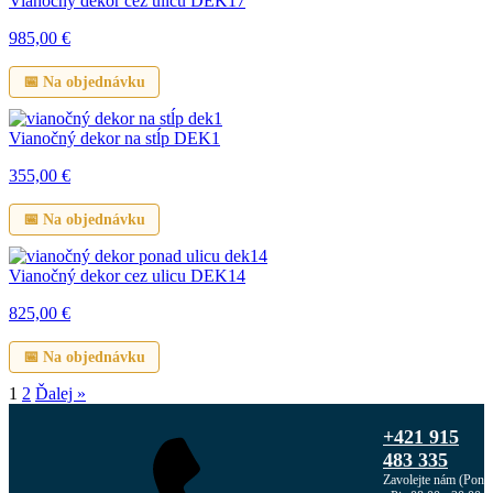
Vianočný dekor cez ulicu DEK17
985,00
€
📅 Na objednávku
Vianočný dekor na stĺp DEK1
355,00
€
📅 Na objednávku
Vianočný dekor cez ulicu DEK14
825,00
€
📅 Na objednávku
1
2
Ďalej »
+421 915
483 335
Zavolejte nám (Pon