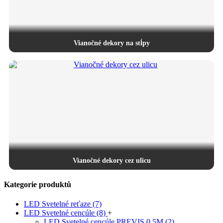
Vianočné dekory na stĺpy
Vianočné dekory cez ulicu
Kategorie produktů
LED Svetelné reťaze
(7)
LED Svetelné cencúle
(8)
+
LED Svetelné cencúle PREVIS 0,5M
(2)