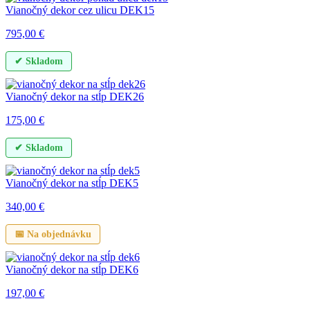
Vianočný dekor cez ulicu DEK15
795,00
€
✔ Skladom
Vianočný dekor na stĺp DEK26
175,00
€
✔ Skladom
Vianočný dekor na stĺp DEK5
340,00
€
📅 Na objednávku
Vianočný dekor na stĺp DEK6
197,00
€