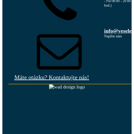
‑ Pia 08:00 ‑ 20:00
hod.)
info@veselev
Napíšte nám
Máte otázku? Kontaktujte nás!